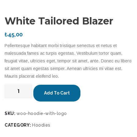
White Tailored Blazer
₺
45,00
Pellentesque habitant morbi tristique senectus et netus et
malesuada fames ac turpis egestas. Vestibulum tortor quam,
feugiat vitae, ultricies eget, tempor sit amet, ante. Donec eu libero
sit amet quam egestas semper. Aenean ultricies mi vitae est.
Mauris placerat eleifend leo.
White
Add To Cart
Tailored
Blazer
quantity
SKU:
woo-hoodie-with-logo
CATEGORY:
Hoodies