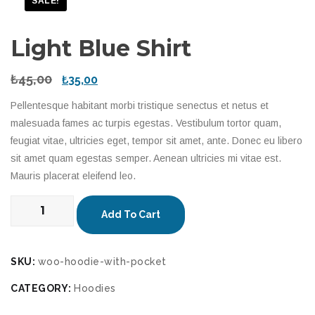
SALE!
Light Blue Shirt
₺
45,00
₺
35,00
Pellentesque habitant morbi tristique senectus et netus et
malesuada fames ac turpis egestas. Vestibulum tortor quam,
feugiat vitae, ultricies eget, tempor sit amet, ante. Donec eu libero
sit amet quam egestas semper. Aenean ultricies mi vitae est.
Mauris placerat eleifend leo.
Light
Add To Cart
Blue
Shirt
quantity
SKU:
woo-hoodie-with-pocket
CATEGORY:
Hoodies